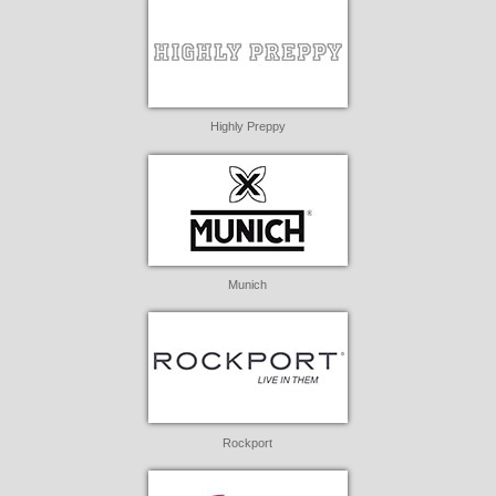
Highly Preppy
Munich
Rockport