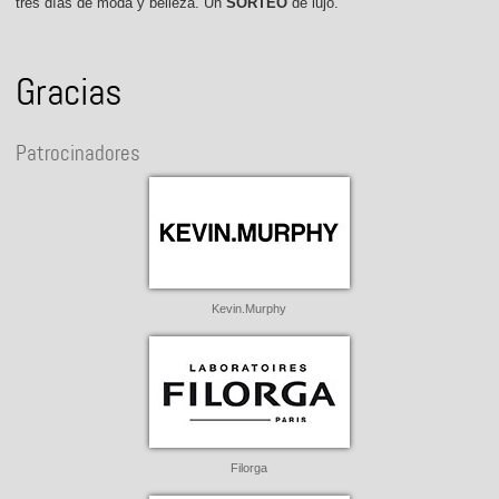
tres días de moda y belleza. Un
SORTEO
de lujo.
Gracias
Patrocinadores
Kevin.Murphy
Filorga